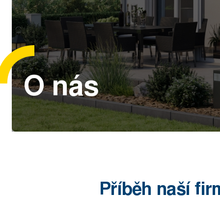
O nás
Příběh naší fir