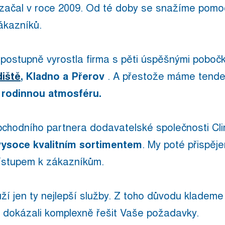
. začal v roce 2009. Od té doby se snažíme pomocí
zákazníků.
h postupně vyrostla firma s pěti úspěšnými poboč
iště
, Kladno a Přerov
. A přestože máme tenden
 rodinnou atmosféru.
chodního partnera dodavatelské společnosti Clim
vysoce kvalitním sortimentem
. My poté přispěj
řístupem k zákazníkům.
ží jen ty nejlepší služby. Z toho důvodu klademe
 dokázali komplexně řešit Vaše požadavky.