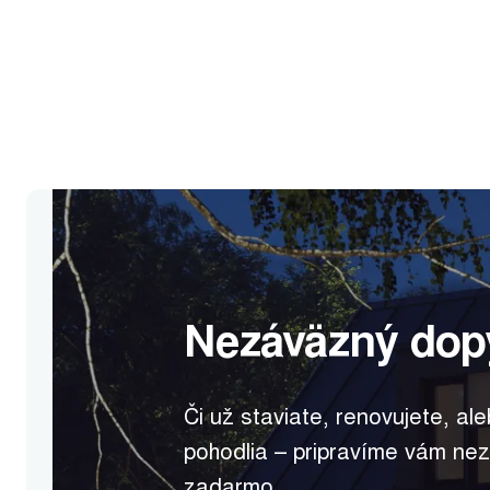
Nezáväzný dop
Či už staviate, renovujete, ale
pohodlia – pripravíme vám ne
zadarmo.