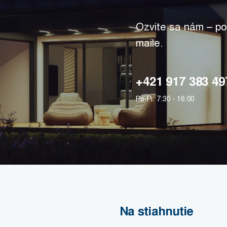
Ozvite sa nám – po
maile.
+421 917 383 49
Po-Pi: 7:30 - 16:00
Na stiahnutie