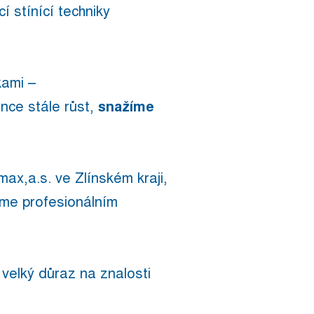
 stínící techniky
kami –
ce stále růst,
snažíme
ax,a.s. ve Zlínském kraji,
eme profesionálním
 velký důraz na znalosti