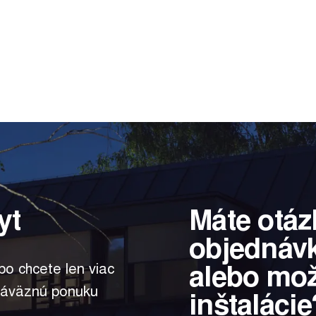
yt
Máte otáz
objednáv
alebo mo
bo chcete len viac
záväznú ponuku
inštalácie