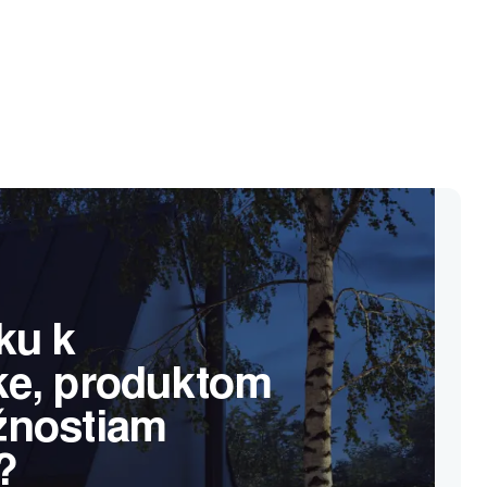
ku k
ke, produktom
žnostiam
?