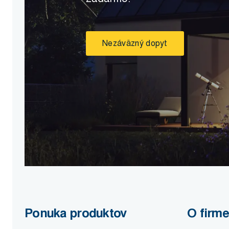
Nezáväzný dopyt
Ponuka produktov
O firme