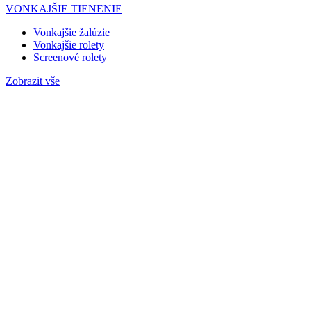
VONKAJŠIE TIENENIE
Vonkajšie žalúzie
Vonkajšie rolety
Screenové rolety
Zobrazit vše