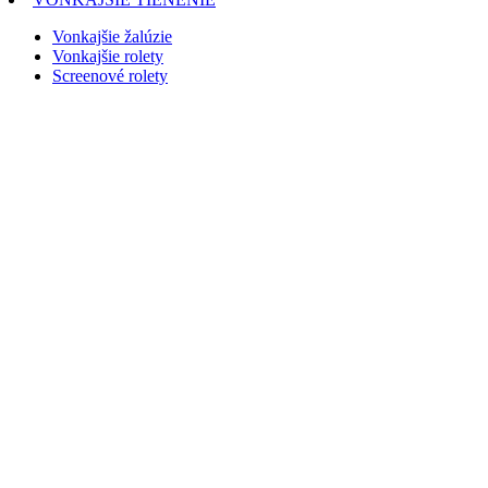
Vonkajšie žalúzie
Vonkajšie rolety
Screenové rolety