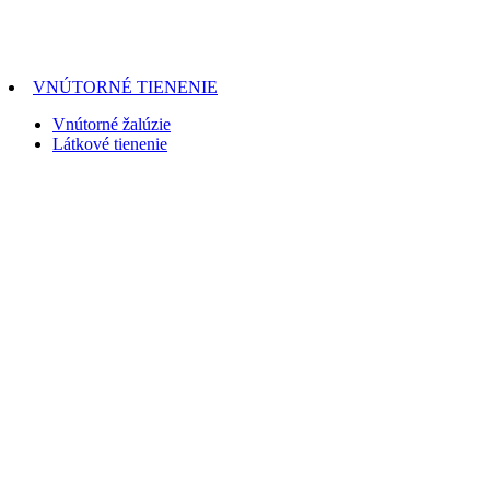
VNÚTORNÉ TIENENIE
Vnútorné žalúzie
Látkové tienenie