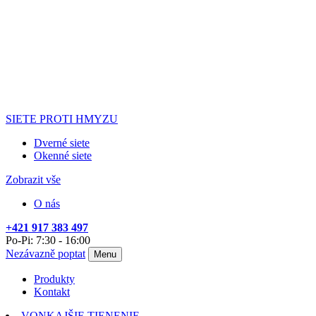
SIETE PROTI HMYZU
Dverné siete
Okenné siete
Zobrazit vše
O nás
+421 917 383 497
Po-Pi: 7:30 - 16:00
Nezávazně poptat
Menu
Produkty
Kontakt
VONKAJŠIE TIENENIE