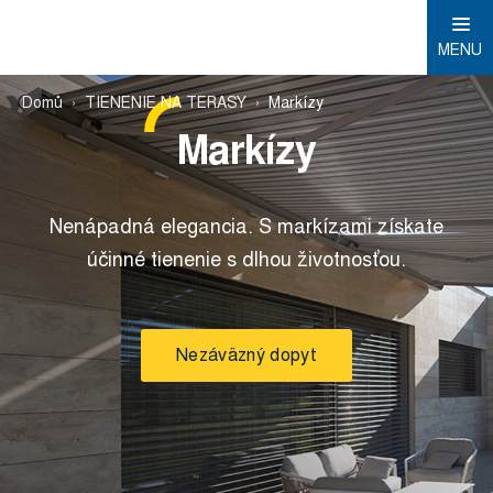
MENU
Domů
TIENENIE NA TERASY
Markízy
Markízy
Nenápadná elegancia. S markízami získate
účinné tienenie s dlhou životnosťou.
Nezáväzný dopyt