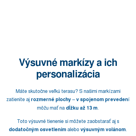
Výsuvné markízy a ich
personalizácia
Máte skutočne veľkú terasu? S našimi markízami
zatienite aj
rozmerné plochy
–
v spojenom preveden
í
môžu mať na
dĺžku až 13 m
.
Toto výsuvné tienenie si môžete zaobstarať aj s
dodatočným osvetlením
alebo
výsuvným volánom
.