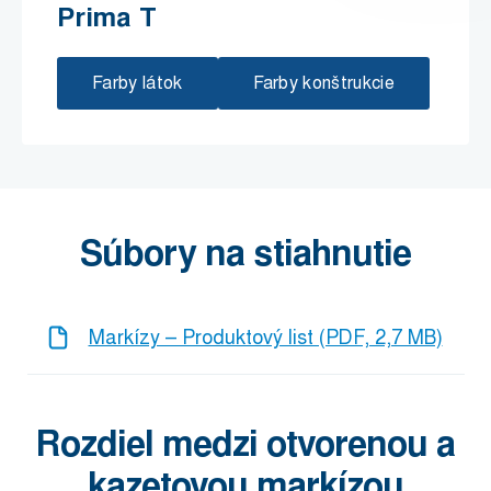
Prima T
Farby látok
Farby konštrukcie
Súbory na stiahnutie
Markízy – Produktový list (PDF, 2,7 MB)
Rozdiel medzi otvorenou a
kazetovou markízou