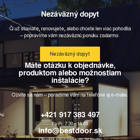
Nezáväzný dopyt
Či už staviate, renovujete, alebo chcete len viac pohodlia
– pripravíme vám nezáväznú ponuku zadarmo.
Nezáväzný dopyt
Máte otázku k objednávke,
produktom alebo možnostiam
inštalácie?
Ozvite sa nám – poradíme vám na telefóne aj e-maile.
+421 917 383 497
Po-Pi: 7:30 - 16:00
info@bestdoor.sk
Obvykle odpovieme do 24 hodín