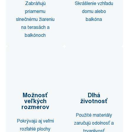
Zabráňujú
Skrášlenie vzhľadu
priamemu
domu alebo
slnečnému žiareniu
balkóna
na terasách a
balkónoch
Možnosť
Dlhá
veľkých
životnosť
rozmerov
Použité materiály
Pokrývajú aj veľmi
zaručujú odolnosť a
rozľahlé plochy
trvanlivosť